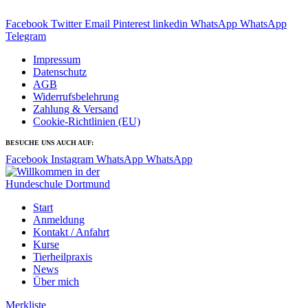
TEILEN AUF:
Facebook
Twitter
Email
Pinterest
linkedin
WhatsApp
WhatsApp
Telegram
Impressum
Datenschutz
AGB
Widerrufsbelehrung
Zahlung & Versand
Cookie-Richtlinien (EU)
BESUCHE UNS AUCH AUF:
Facebook
Instagram
WhatsApp
WhatsApp
Start
Anmeldung
Kontakt / Anfahrt
Kurse
Tierheilpraxis
News
Über mich
Merkliste